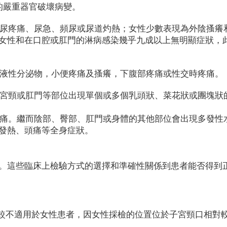
的嚴重器官破壞病變。
解尿疼痛、尿急、頻尿或尿道灼熱；女性少數表現為外陰搔癢
女性和在口腔或肛門的淋病感染幾乎九成以上無明顯症狀，
漿液性分泌物，小便疼痛及搔癢，下腹部疼痛或性交時疼痛。
子宮頸或肛門等部位出現單個或多個乳頭狀、菜花狀或團塊狀
疼痛。繼而陰部、臀部、肛門或身體的其他部位會出現多發性
發熱、頭痛等全身症狀。
。這些臨床上檢驗方式的選擇和準確性關係到患者能否得到
但較不適用於女性患者，因女性採檢的位置位於子宮頸口相對