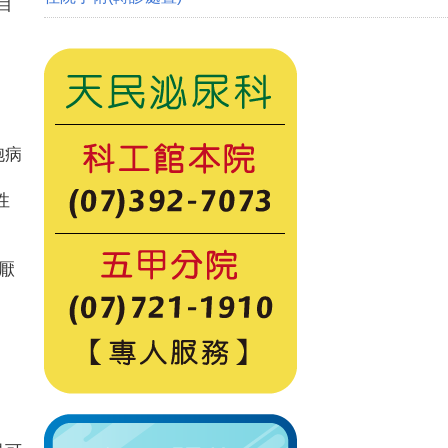
目
胞病
性
厭