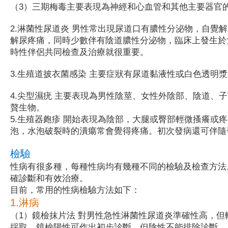
（3）三期梅毒主要表現為神經和心血管和其他主要器官
2.淋菌性尿道炎 男性常出現尿道口有膿性分泌物，自覺
解尿疼痛，同時少數伴有陰道膿性分泌物，臨床上發生於
時性伴侶共同檢查及治療就很重要。
3.生殖道披衣菌感染 主要症狀有尿道黏液性或白色透明
4.尖型濕疣 主要表現為男性陰莖、女性外陰部、陰道、
贅生物。
5.生殖器皰疹 開始表現為陰部，大腿或臀部輕微搔癢或
泡，水泡破裂時的潰瘍常會覺得疼痛。初次發病還可伴隨
檢驗
性病有很多種，每種性病均有幾種不同的檢驗及檢查方法
確診斷和有效治療。
目前，常用的性病檢驗方法如下：
1.淋病
（1）鏡檢抹片法 對男性急性淋菌性尿道炎準確性高，
採取。鏡檢陽性可作出初步診斷，但陰性不能排除診斷。