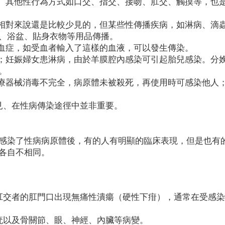
式。其他性行為方式如口交、指交、接吻、肛交、觸摸等，也
，相對來說還是比較少見的，但某些性傳播疾病，如淋病、滴
、浴盆、貼身衣物等用品傳播。
體血症，如受血者輸入了這樣的血液，可以發生傳染。
兒；妊娠婦女患淋病，由於羊膜腔內感染可引起胎兒感染。分
。
醫療器械消毒不完全，病原體未被殺死，再使用時可感染他人
見、在性病傳染途徑中並非重要。
感染了性病病原體後，有的人有明顯的臨床表現，但是也有
各自不相同。
肛交者的肛門口出現無痛性潰瘍（硬性下疳），通常在受感
疣以及骨關節、眼、神經、內臟等病變。