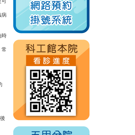
是可
蟲病
娩時
；常
的
染後