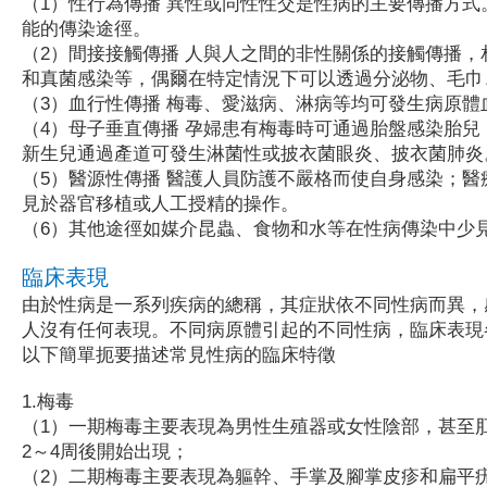
（1）性行為傳播 異性或同性性交是性病的主要傳播方
能的傳染途徑。
（2）間接接觸傳播 人與人之間的非性關係的接觸傳播
和真菌感染等，偶爾在特定情況下可以透過分泌物、毛巾
（3）血行性傳播 梅毒、愛滋病、淋病等均可發生病原
（4）母子垂直傳播 孕婦患有梅毒時可通過胎盤感染胎
新生兒通過產道可發生淋菌性或披衣菌眼炎、披衣菌肺炎
（5）醫源性傳播 醫護人員防護不嚴格而使自身感染；
見於器官移植或人工授精的操作。
（6）其他途徑如媒介昆蟲、食物和水等在性病傳染中少
臨床表現
由於性病是一系列疾病的總稱，其症狀依不同性病而異，
人沒有任何表現。不同病原體引起的不同性病，臨床表現
以下簡單扼要描述常見性病的臨床特徵
1.梅毒
（1）一期梅毒主要表現為男性生殖器或女性陰部，甚至
2～4周後開始出現；
（2）二期梅毒主要表現為軀幹、手掌及腳掌皮疹和扁平