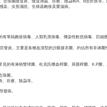
、念珠菌陰道炎、陰道滴蟲、疥瘡、陰蝨和A、B型肝炎等。
感染、尖形濕疣、生殖器皰疹及愛滋病。
見的有單純皰疹病毒、人類乳突病毒、傳染性軟疣病毒、巨細
子宮發炎。主要是各種血清型的沙眼披衣菌、約佔所有非淋菌
常見的有淋病雙球菌、杜克氏嗜血桿菌、莢膜桿菌、K.P菌、
念珠菌。
炎、疥瘡、陰蝨等。
而發病。