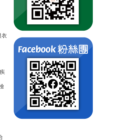
眼衣
些疾
檢
治