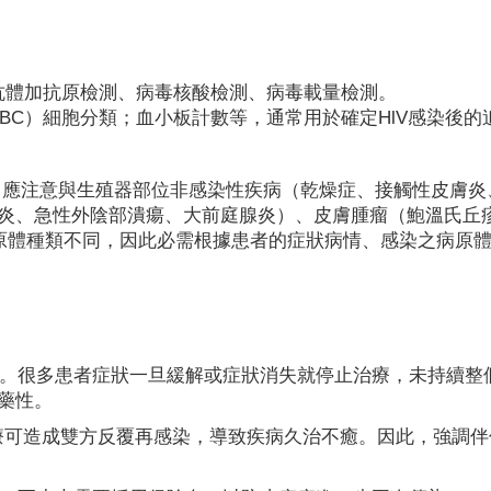
代抗體加抗原檢測、病毒核酸檢測、病毒載量檢測。
BC）細胞分類；血小板計數等，通常用於確定HlV感染後的
。應注意與生殖器部位非感染性疾病（乾燥症、接觸性皮膚炎
炎、急性外陰部潰瘍、大前庭腺炎）、皮膚腫瘤（鮑溫氏丘
病原體種類不同，因此必需根據患者的症狀病情、感染之病原
療。很多患者症狀一旦緩解或症狀消失就停止治療，未持續整
抗藥性。
治療可造成雙方反覆再感染，導致疾病久治不癒。因此，強調伴