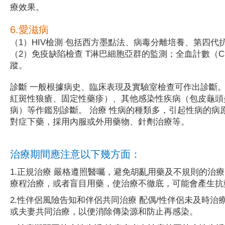
療效果。
6.愛滋病
（1）HIV檢測 包括西方墨點法、病毒分離培養、第四
（2）免疫缺陷檢查 T淋巴細胞亞群的監測；全血計數（C
蹤。
診斷 一般根據病史、臨床表現及實驗室檢查可作出診斷
紅斑性狼瘡、固定性藥疹）、其他感染性疾病（包皮龜頭
病）等作鑑別診斷。 治療 性病的種類多，引起性病的
對症下藥，採用內服或外用藥物、針劑治療等。
治療期間應注意以下幾方面：
1.正規治療 嚴格遵照醫囑，避免胡亂用藥及不規則的治
療程治療，或者盲目用藥，使治療不徹底，可能會產生
2.性伴侶風險告知和伴侶共同治療 配偶/性伴侶未及時
或夫妻共同治療，以便消除傳染源和防止再感染。