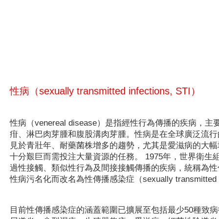
性病（sexually transmitted infections, STI）
性病（venereal disease）是指經性行為傳播的
疳、淋巴肉芽腫和腹股溝肉芽腫。性病是在全球廣泛流行
見於青壯年、耐藥菌株增多的趨勢，尤其是愛滋病的大幅
十分艱巨而需投注大量資源的任務。 1975年，世界衛
過性接觸、類似性行為及間接接觸傳播的疾病，統稱為性傳播疾病（sex
性病污名化而改名為性傳播感染症（sexually transmitted inf
目前性傳播感染症的涵蓋範圍已擴展至包括最少50種致