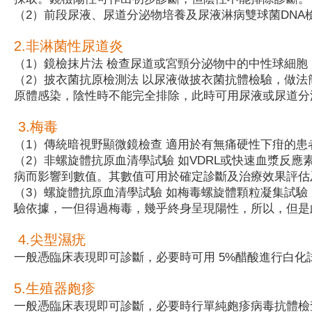
（2）前段尿液、尿道分泌物培養及尿液淋病雙球菌DNA
2.非淋菌性尿道炎
（1）鏡檢抹片法 檢查尿道或宮頸分泌物中的中性球細
（2）披衣菌抗原檢測法 以尿液做披衣菌抗體檢驗，做
原體感染，陰性時不能完全排除，此時可用尿液或尿道分
3.梅毒
（1）傳統暗視野顯微鏡檢查 適用於有無痛硬性下疳的患
（2）非螺旋體抗原血清學試驗 如VDRL或快速血漿反
病而影響到數值。其數值可用於確定診斷及治療效果評估
（3）螺旋體抗原血清學試驗 如梅毒螺旋體顆粒凝集試驗
驗依據，一但得過梅毒，幾乎終身呈現陽性，所以，但是此
4.尖型濕疣
一般憑臨床表現即可診斷，必要時可用 5%醋酸進行白
5.生殖器皰疹
一般憑臨床表現即可診斷，必要時行單純皰疹病毒抗體檢