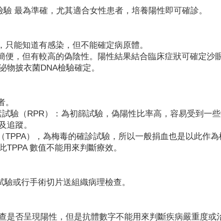
檢驗 最為準確，尤其適合女性患者，培養陽性即可確診。
胞，只能知道有感染，但不能確定病原體。
法簡便，但有較高的偽陰性。陽性結果結合臨床症狀可確定沙
泌物披衣菌DNA檢驗確定。
者。
應素試驗（RPR）：為初篩試驗，偽陽性比率高，容易受到一
及追蹤。
（TPPA），為梅毒的確診試驗，所以一般捐血也是以此作為
TPPA 數值不能用來判斷療效。
化試驗或行手術切片送組織病理檢查。
查是否呈現陽性，但是抗體數字不能用來判斷疾病嚴重度或