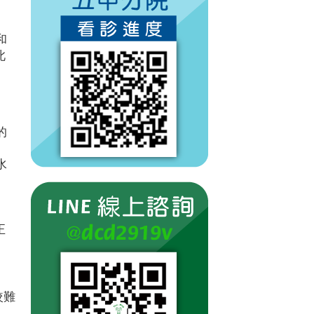
和
此
的
水
正
較難