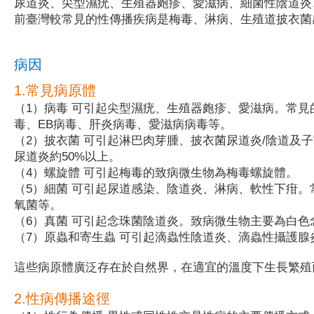
尿道炎、尖型濕疣、生殖器皰疹、愛滋病、細菌性陰道炎
前臺灣較常見的性傳播疾病是梅毒、淋病、生殖道披衣菌
病因
1.常見病原體
（1）病毒 可引起尖型濕疣、生殖器皰疹、愛滋病。常
毒、EB病毒、肝炎病毒、愛滋病病毒等。
（2）披衣菌 可引起淋巴肉芽腫、披衣菌尿道炎/陰道及
尿道炎約50%以上。
（4）螺旋體 可引起梅毒的致病微生物為梅毒螺旋體。
（5）細菌 可引起尿道感染、陰道炎、淋病、軟性下疳。
氧菌等。
（6）真菌 可引起念珠菌陰道炎。致病微生物主要為白色
（7）原蟲和寄生蟲 可引起滴蟲性陰道炎、滴蟲性攝護腺
這些病原體廣泛存在於自然界，在適宜的溫度下生長繁殖
2.性病傳播途徑