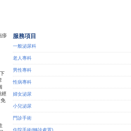
疱疹
服務項目
一般泌尿科
老人專科
男性專科
性下
常
性病專科
個
種經
婦女泌尿
避免
小兒泌尿
門診手術
性
住院手術(轉診處置)